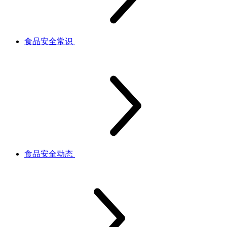
食品安全常识
食品安全动态