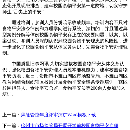
态化开展现患排查，建牢校园食物平安第一道防地，切实守护
师生“舌尖上的平安”。
通过培训，参训人员纷纷暗示收成颇丰。培训内容不只对
食物平安法令律例和办理学问进行系统、深切的，并且通过典
型案例分解等体例校园食物平安存正在的次要问题，以案、以
案促改。参训人员深刻认识到校园食物平安现患的风险性，进
一步强化了校园食物平安从体义务认识，完美食物平安办理轨
制。
中国质量旧事网讯 为切实提拔校园食物平安从体义务认
识，强化校园食物平安办理人员履本能机能力，建牢校园食物
平安防地，近日，贵阳市不雅山湖区市场监管局、不雅山湖区
教育局结合组织辖区校园开展食物平安全链条专题培训，辖区
校园担任人、食物平安总监、食物平安员等200余人参加加入
培训。
上一篇：
风险管控年度评审演讲Word模板下载
下一篇：
徐州市市场监管局开展开学前校园食物平安专项