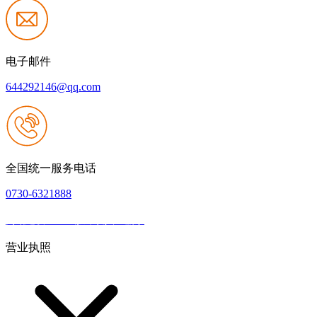
电子邮件
644292146@qq.com
全国统一服务电话
0730-6321888
网站建设：k8一触即发人生赢家
|
网站地图
本网站支持IPV6
营业执照