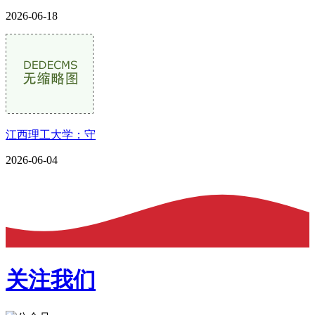
2026-06-18
江西理工大学：守
2026-06-04
关注我们