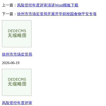
上一篇：
风险管控年度评审演讲Word模板下载
下一篇：
徐州市市场监管局开展开学前校园食物平安专项
徐州市市场监管局
2026-06-19
风险管控年度评审