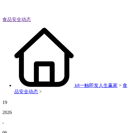
食品安全动态
k8一触即发人生赢家
>
食
品安全动态
>
19
2026
-
06