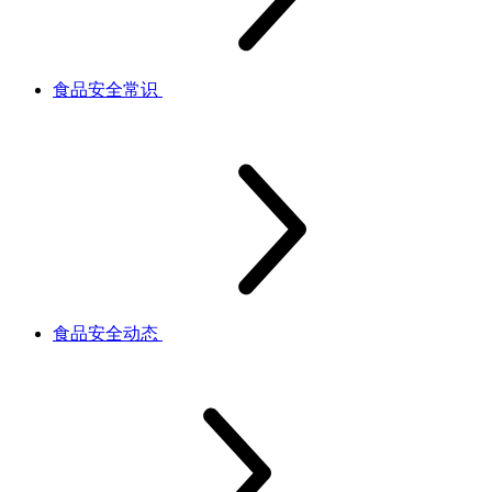
食品安全常识
食品安全动态