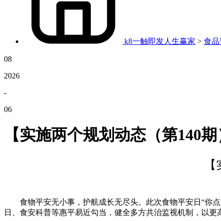
k8一触即发人生赢家
>
食品
08
2026
-
06
【实施两个规划动态（第140
【
食物平安无小事，护航成长无尽头。此次食物平安日“你点我
日、食安科普等惠平易近勾当，健全多方共治监视机制，以更高