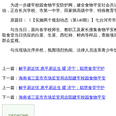
为进一步建牢校园食物平安防护网，健全食物平安社会共治系
动，正在长兴学校、市第一中学、田家炳高级中学、特殊教育学
原题目：《【实施两个规划动态（第140期）】七台河市市
勾当当日，面向各学校师生、教职工及家长搜集食物平安检
取食堂当日供应的白菜、生菜、西红柿、鲜肉等样品，查验项
群众监视。
勾当现场次序井然，氛围强烈热闹。法律人员连系青少年饮
上一篇：
解平易近忧 惠平易近生 暖 济宁：聪慧食堂守护
下一篇：
海南省三亚市市场监管局吉阳建牢校园食物平安
上一篇：
解平易近忧 惠平易近生 暖 济宁：聪慧食堂守护
下一篇：
海南省三亚市市场监管局吉阳建牢校园食物平安