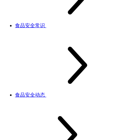
食品安全常识
食品安全动态