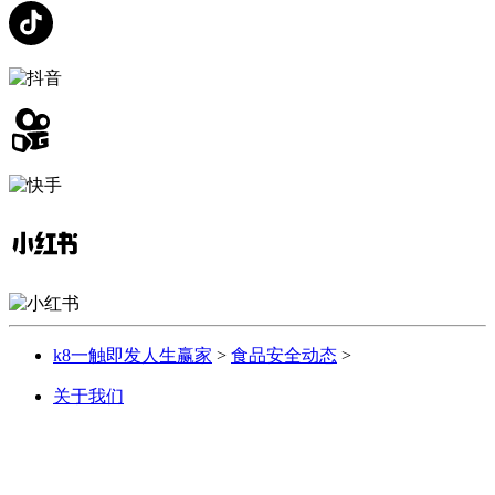
k8一触即发人生赢家
>
食品安全动态
>
关于我们