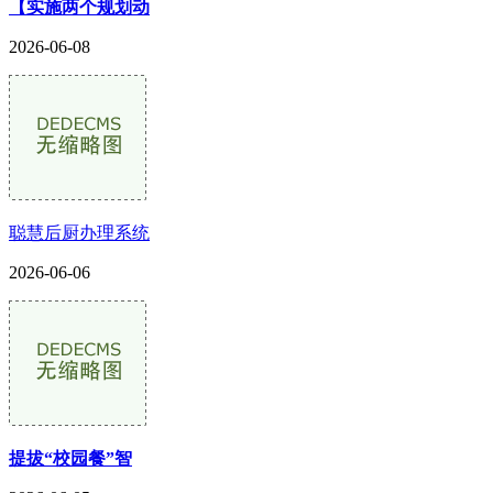
【实施两个规划动
2026-06-08
聪慧后厨办理系统
2026-06-06
提拔“校园餐”智