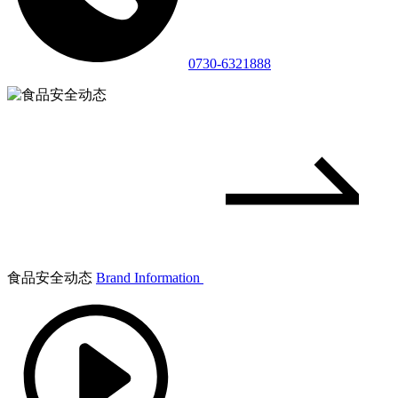
0730-6321888
食品安全动态
Brand Information