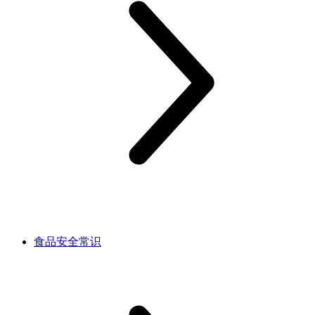
食品安全常识