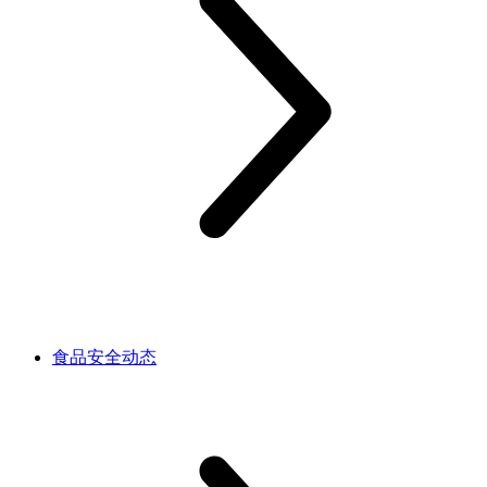
食品安全动态