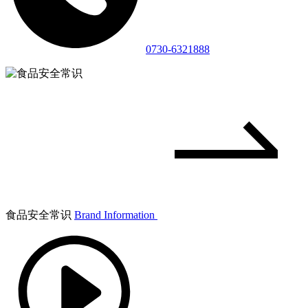
0730-6321888
食品安全常识
Brand Information