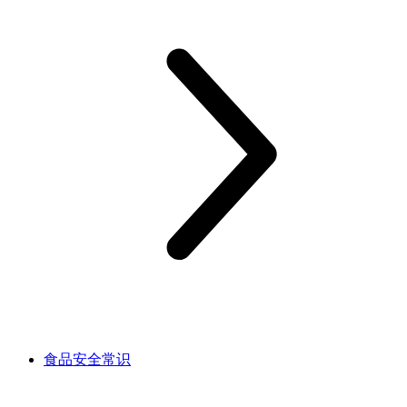
食品安全常识