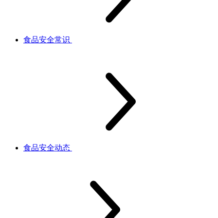
食品安全常识
食品安全动态