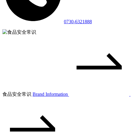
0730-6321888
食品安全常识
Brand Information