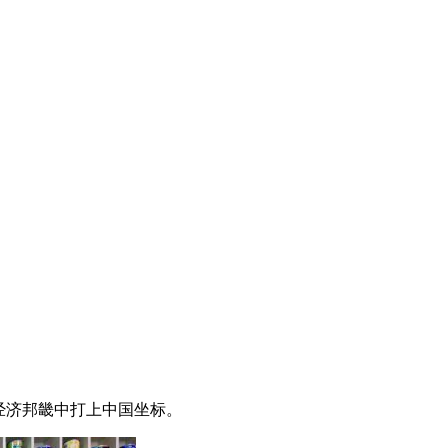
经济邦畿中打上中国坐标。