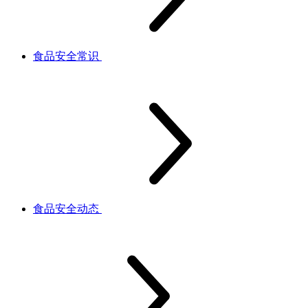
食品安全常识
食品安全动态