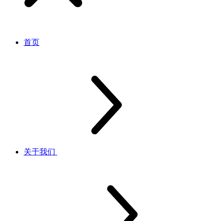
首页
关于我们