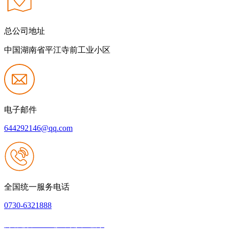
总公司地址
中国湖南省平江寺前工业小区
电子邮件
644292146@qq.com
全国统一服务电话
0730-6321888
网站建设：k8一触即发人生赢家
|
网站地图
本网站支持IPV6