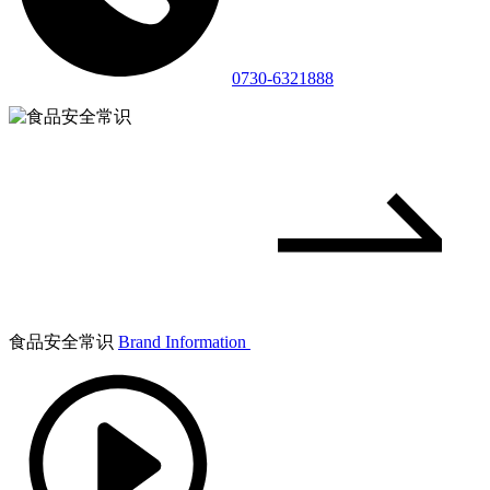
0730-6321888
食品安全常识
Brand Information