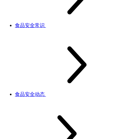
食品安全常识
食品安全动态