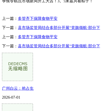
季候令糕点市场新局开工大吉！3。5来嘉兴看粽子！
上一篇：
多管齐下保障食物平安
下一篇：
县市场监管局结合多部分开展“党旗领航·部分下
上一篇：
多管齐下保障食物平安
下一篇：
县市场监管局结合多部分开展“党旗领航·部分下
广州白云：抢占生
2026-07-01