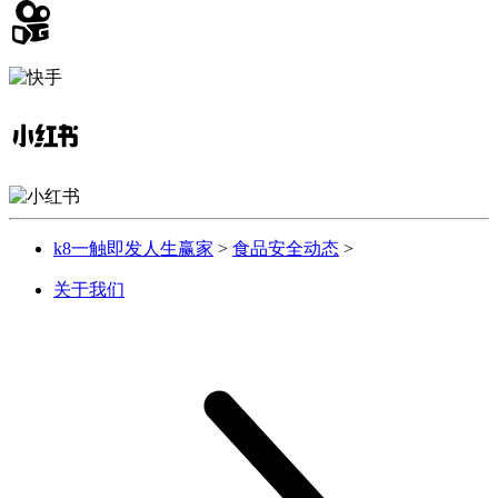
k8一触即发人生赢家
>
食品安全动态
>
关于我们