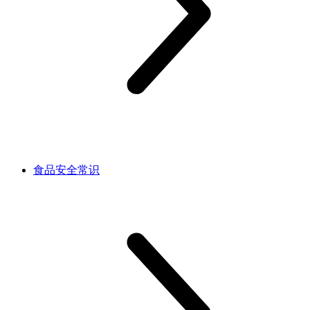
食品安全常识