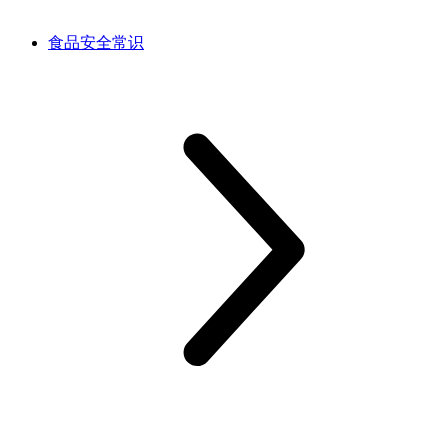
食品安全常识