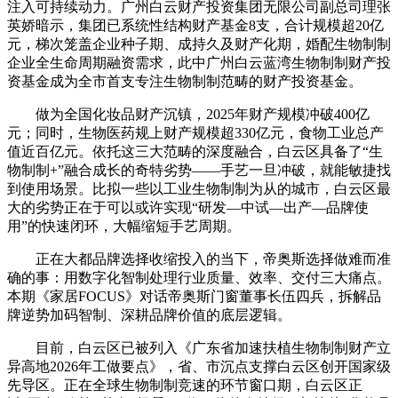
注入可持续动力。广州白云财产投资集团无限公司副总司理张
英娇暗示，集团已系统性结构财产基金8支，合计规模超20亿
元，梯次笼盖企业种子期、成持久及财产化期，婚配生物制制
企业全生命周期融资需求，此中广州白云蓝湾生物制制财产投
资基金成为全市首支专注生物制制范畴的财产投资基金。
做为全国化妆品财产沉镇，2025年财产规模冲破400亿
元；同时，生物医药规上财产规模超330亿元，食物工业总产
值近百亿元。依托这三大范畴的深度融合，白云区具备了“生
物制制+”融合成长的奇特劣势——手艺一旦冲破，就能敏捷找
到使用场景。比拟一些以工业生物制制为从的城市，白云区最
大的劣势正在于可以或许实现“研发—中试—出产—品牌使
用”的快速闭环，大幅缩短手艺周期。
正在大都品牌选择收缩投入的当下，帝奥斯选择做难而准
确的事：用数字化智制处理行业质量、效率、交付三大痛点。
本期《家居FOCUS》对话帝奥斯门窗董事长伍四兵，拆解品
牌逆势加码智制、深耕品牌价值的底层逻辑。
目前，白云区已被列入《广东省加速扶植生物制制财产立
异高地2026年工做要点》，省、市沉点支撑白云区创开国家级
先导区。正在全球生物制制竞速的环节窗口期，白云区正