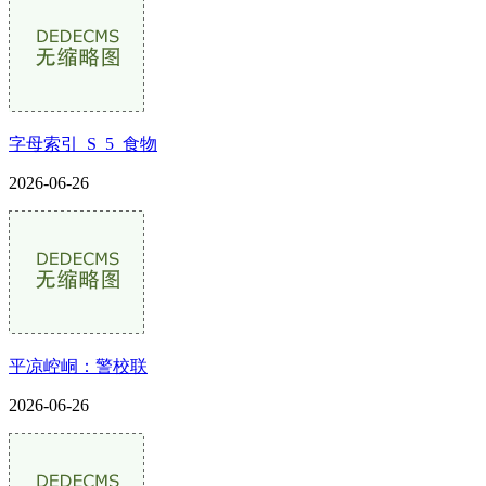
字母索引_S_5_食物
2026-06-26
平凉崆峒：警校联
2026-06-26