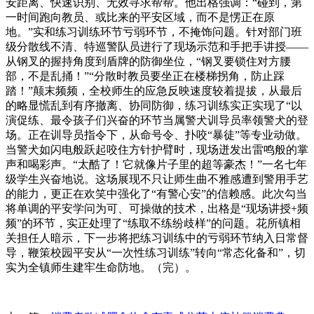
安距离、快速识别、无效寻求帮帮。他出格强调：“碰到，第
一时间跑向教员、或比来的平安区域，而不是愣正在原
地。”实和练习训练环节亏弱环节，不掩饰问题。针对部门班
级分散线不清、特巡警队员进行了现场示范和手把手讲授——
从钢叉的握持角度到盾牌的防御坐位，“钢叉要锁住对方腰
部，不是乱捅！”“分散时教员要坐正在楼梯拐角，防止踩
踏！”颠末频频，全校师生的应急反映速度较着提拔，从最后
的略显慌乱到有序撤离、协同防御，练习训练实正实现了“以
演促练、最令孩子们兴奋的环节当属警犬训导员率领警犬的登
场。正在训导员指令下，从命号令、扑咬“暴徒”等专业动做。
当警犬如闪电般跃起咬住方针护臂时，现场迸发出雷鸣般的掌
声和喝彩声。“太酷了！它就像片子里的超等豪杰！”一名七年
级学生兴奋地说。这场展现不只让师生曲不雅感遭到警用手艺
的能力，更正在欢笑中强化了“有警心安”的信赖感。此次勾当
将单调的平安学问为可、可操做的技术，出格是“现场讲授+频
频”的环节，实正处理了“练取不练纷歧样”的问题。花所镇相
关担任人暗示，下一步将把练习训练中的亏弱环节纳入日常督
导，鞭策校园平安从“一次性练习训练”转向“常态化备和”，切
实为全镇师生建牢生命防地。（完）。