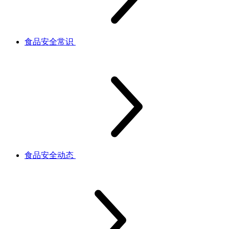
食品安全常识
食品安全动态