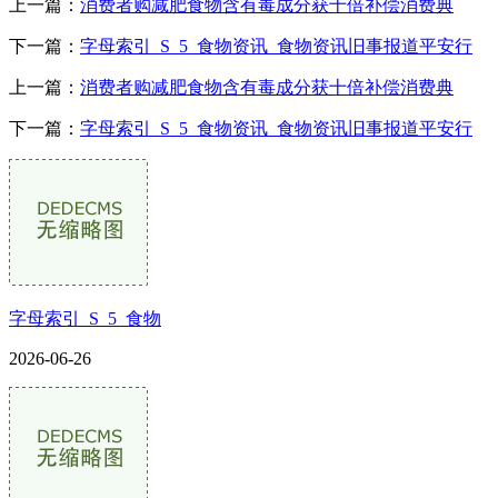
上一篇：
消费者购减肥食物含有毒成分获十倍补偿消费典
下一篇：
字母索引_S_5_食物资讯_食物资讯旧事报道平安行
上一篇：
消费者购减肥食物含有毒成分获十倍补偿消费典
下一篇：
字母索引_S_5_食物资讯_食物资讯旧事报道平安行
字母索引_S_5_食物
2026-06-26