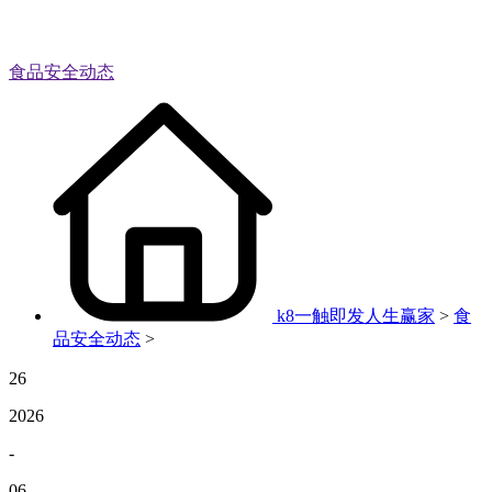
食品安全动态
k8一触即发人生赢家
>
食
品安全动态
>
26
2026
-
06