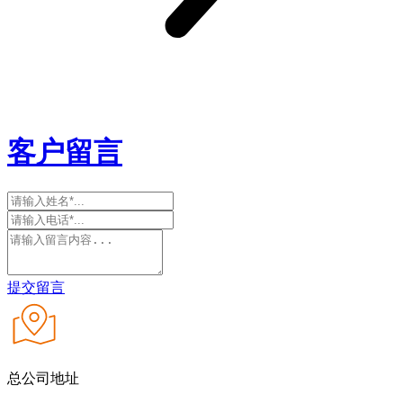
客户留言
提交留言
总公司地址