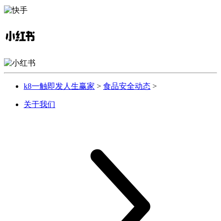
k8一触即发人生赢家
>
食品安全动态
>
关于我们