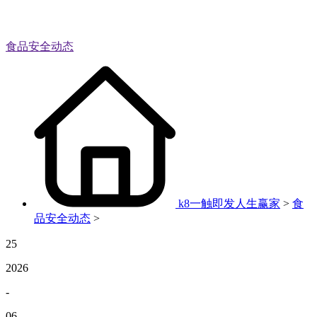
食品安全动态
k8一触即发人生赢家
>
食
品安全动态
>
25
2026
-
06