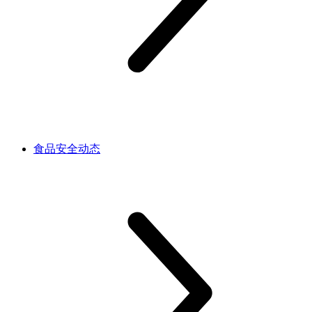
食品安全动态