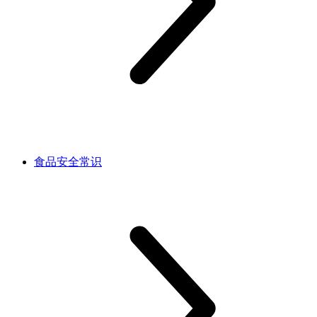
食品安全常识