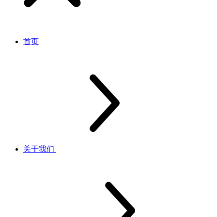
首页
关于我们