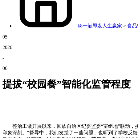
k8一触即发人生赢家
>
食品
05
2026
-
06
提拔“校园餐”智能化监管程度
整治工做开展以来，回族自治区纪委监委“室组地”联动，接
印象深刻。“督导中，我们发觉了一些问题，也听到了学校反