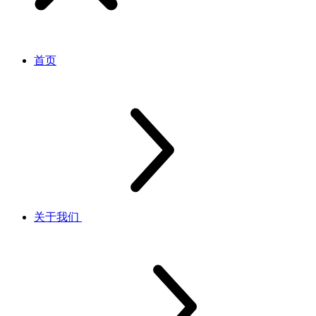
首页
关于我们