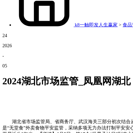
k8一触即发人生赢家
>
食品
24
2026
-
05
2024湖北市场监管_凤凰网湖北
湖北省市场监管局、省商务厅、武汉海关三部分初次结合从办
是“无堂食”外卖食物平安监管，采纳多项无力办法打制平安安