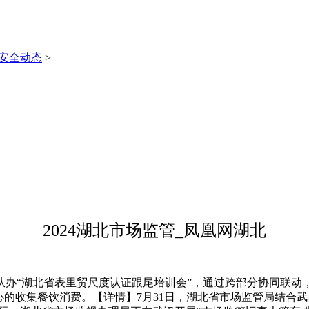
安全动态
>
2024湖北市场监管_凤凰网湖北
“湖北省表里贸尺度认证跟尾培训会”，通过跨部分协同联动，
心的收集餐饮消费。【详情】7月31日，湖北省市场监管局结合武