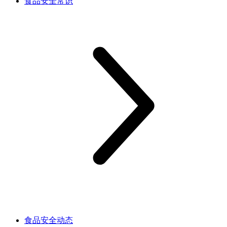
食品安全常识
食品安全动态