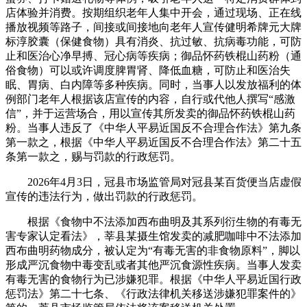
店体验并消费。按期组织老年人集中开会，通过现场、正在线
播放视频等路子，间接或间接地向老年人宣传健明希牌元大牌
标淳胶囊（保健食物）具有消炎、抗过敏、抗病毒功能，可防
止和医治心净早搏、冠心病等疾病；御品怀药铁棍山药粉（通
俗食物）可以或许调度脾胃肾、降低血糖，可防止和医治失
眠、胃病、白内障等多种疾病。同时，当事人以发放福利的体
例部门老年人根据该店宣传的内容，自行或代他人撰写“感激
信”，并于运营场合，用以宣传其所发卖的御品怀药铁棍山药
粉。当事人违反了《中华人平易近国反不合理合作法》第九条
第一款之，根据《中华人平易近国反不合理合作法》第二十五
条第一款之，赐与罚款的行政惩罚。
2026年4月3日，冠县市场监管局对冠县某百货便当店虚假
宣传的违法行为，做出罚款的行政惩罚。
根据《食物中不法添加西布曲明及其系列衍生物的有毒无
害专家认定看法》，莘县某摄生馆发卖的减肥咖啡中不法添加
西布曲明药物成分，被认定为“有毒无害的非食物原料”，脚以
形成严沉食物中毒变乱或者其他严沉食源性疾病。当事人发卖
有毒无害的食物行为已涉嫌犯罪。根据《中华人平易近国行政
惩罚法》第二十七条、《行政法律机关移送涉嫌犯罪案件的》