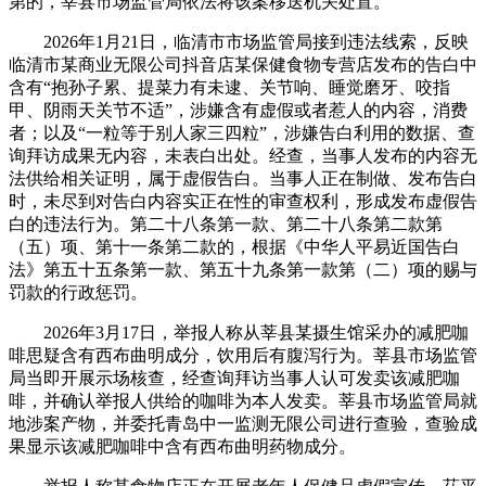
第的，莘县市场监管局依法将该案移送机关处置。
2026年1月21日，临清市市场监管局接到违法线索，反映
临清市某商业无限公司抖音店某保健食物专营店发布的告白中
含有“抱孙子累、提菜力有未逮、关节响、睡觉磨牙、咬指
甲、阴雨天关节不适”，涉嫌含有虚假或者惹人的内容，消费
者；以及“一粒等于别人家三四粒”，涉嫌告白利用的数据、查
询拜访成果无内容，未表白出处。经查，当事人发布的内容无
法供给相关证明，属于虚假告白。当事人正在制做、发布告白
时，未尽到对告白内容实正在性的审查权利，形成发布虚假告
白的违法行为。第二十八条第一款、第二十八条第二款第
（五）项、第十一条第二款的，根据《中华人平易近国告白
法》第五十五条第一款、第五十九条第一款第（二）项的赐与
罚款的行政惩罚。
2026年3月17日，举报人称从莘县某摄生馆采办的减肥咖
啡思疑含有西布曲明成分，饮用后有腹泻行为。莘县市场监管
局当即开展示场核查，经查询拜访当事人认可发卖该减肥咖
啡，并确认举报人供给的咖啡为本人发卖。莘县市场监管局就
地涉案产物，并委托青岛中一监测无限公司进行查验，查验成
果显示该减肥咖啡中含有西布曲明药物成分。