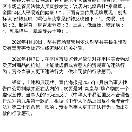
举报人称某食物店正在开展老年人保健品虚假宣传。茌平
区市场监管局法律人员查抄发觉：该店内北墙吊挂“秦皇草，
全国14亿人平易近的健康！”，下面有宣传展现牌展现，别离
标识“好转反映（喝仙草茶常见好转反映如下：1。失眠、便
秘；2。肠胃炎、脾胃虚弱者；3。三高、低血压、糖尿病；
4。乳腺增生、肌瘤等共十项）。
2026年4月10日，莘县市场监管局依法对莘县某摄生馆发
卖有毒无害食物违法线索移送机关处置。
2026年4月7日，茌平区市场监管局依法对茌平区某食物发
卖店对商品的机能、功能做虚假或者惹人的贸易宣传违法行
为，责令当事人更正违法行为，做出罚款的行政惩罚。
经查，上述和展现牌、宣传海报是2025年1月份当事人找
告白公司制做并正在店内的，次要是对”秦皇草“牌产物的一个
虚假宣传。当事人的行为违反了《中华人平易近国反不合理合
作法》第九条第一款的，根据《中华人平易近国反不合理合作
法》第二十五条第一款的，责令当事人更正违法行为，做出罚
款的行政惩罚。