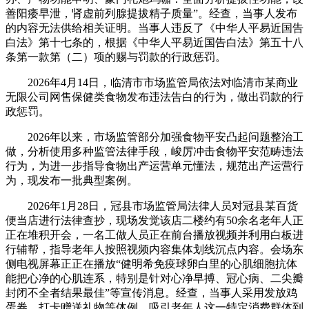
善阳痿早泄，肾虚前列腺提拔精子质量”。经查，当事人发布
的内容无法供给相关证明。当事人违反了《中华人平易近国告
白法》第十七条的，根据《中华人平易近国告白法》第五十八
条第一款第（二）项的赐与罚款的行政惩罚。
2026年4月14日，临清市市场监管局依法对临清市某商业
无限公司网售保健类食物发布违法告白的行为，做出罚款的行
政惩罚。
2026年以来，市场监管部分加强食物平安凸起问题整治工
做，分析使用多种监管法律手段，峻厉冲击食物平安范畴违法
行为，为进一步指导食物出产运营单元懂法，规范出产运营行
为，现发布一批典型案例。
2026年1月28日，冠县市场监管局法律人员对冠县某百货
便当店进行法律查抄，现场发觉该店二楼约有50余名老年人正
正在堆积开会，一名工做人员正在前台播放视频并利用白板进
行辅帮，指导老年人按照视频内容集体划线沉点内容。会场东
侧电视屏幕正正在播放“健明希免疫球卵白里的心肌细胞抗体
能把心净的心肌连系，特别是针对心净早搏、冠心病、二尖瓣
封闭不全者结果最佳”等宣传消息。经查，当事人采用发放鸡
蛋券、打卡赠送礼物等体例，吸引老年人这一特定消费群体到