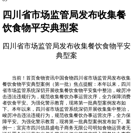
四川省市场监管局发布收集餐
饮食物平安典型案
四川省市场监管局发布收集餐饮食物平安
典型案
当前！首页食物资讯中国食物四川省市场监管局发布收集
餐饮食物平安典型案例（第一批）焦点提醒：本年以来，四川
省市场监管系统深切开展收集餐饮食物平安集中整治，峻厉冲
击违法违规行为，规范收集餐饮办事运营次序，全力保障消费
者饮食平安。为强化警示教育，现将第一批典型案例发布如
下。本年以来，四川省市场监管系统深切开展收集集中整治，
峻厉冲击违法违规行为，规范收集餐饮办事运营次序，全力保
障平安。为强化警示教育，现将第一批典型案例发布如下。案
例一：宜宾市四川信昌盛电子商务无限公司明知食物运营者无