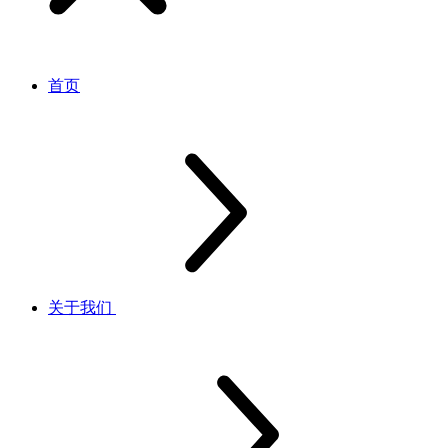
首页
关于我们