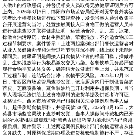
人做出的行政惩罚，并督促相关人员取得无效健康证明后方可
上岗。2026年3月5日，绵阳市市场监管局经开对无堂食外卖运
营者比个棒餐饮店进行线下监视查抄，发觉当事人通过收集平
台开展运营勾当时，处置接触间接入口食物工做的运营人员未
进行健康查抄并取得健康证明；运营场合净、乱、差，冰箱、
操做台油污厚沉，食材生熟混放、荤素混放，不合适食物加工
过程节制要求。案件警示：上述两起案例出部门餐饮运营者对
从业人员健康办理和运营过程节制注沉不脚，线上线下未能同
标同质。健康证明是间接入口食物从业者的根基门槛，操做净
乱、生熟混放等行为极易激发交叉污染。各餐饮单元务必严酷
履行食物平安从体义务，确连结无效健康证明上岗，并规范加
工过程节制，连结场合洁净，食物平安风险。2025年12月18
日，市西区市场监管局查抄发觉，该店厨房内用于制做冒菜的
苕皮、芝麻喷鼻油、蒸鱼豉油均已开封利用并超保质期，且当
事人现场无法供给上述食物原料的进货单据及供货者许可证、
及格证件。西区市场监管局已根据相关法令律例对当事人做
出、超保质期食物原料，并惩罚款500元。2026年3月16日，大
英县市场监管局线下查抄时发觉，当事人操做间冷藏柜内已开
封的“水蜜桃味爆爆珠”和“黑色古缇思巧克力脆米球”均已跨越
保质期。案件警示：上述两起案例反映出部门食物运营者从体
义务缺失，对原料保质期办理及进货检验轨制施行不严，存正