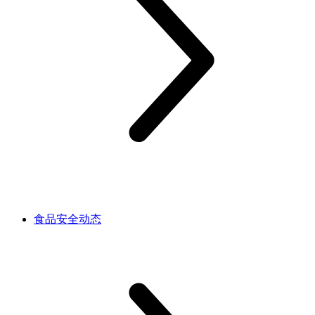
食品安全动态