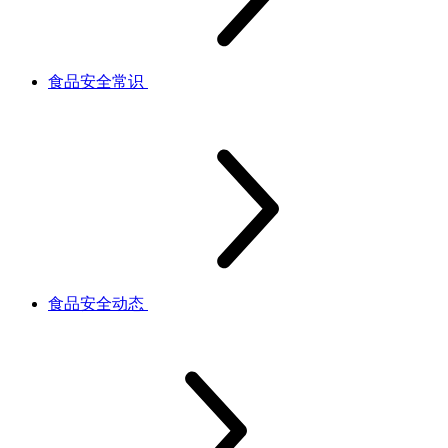
食品安全常识
食品安全动态