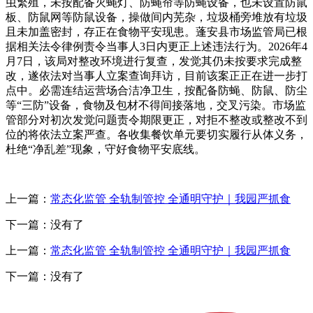
虫繁殖，未按配备灭蝇灯、防蝇帘等防蝇设备，也未设置防鼠
板、防鼠网等防鼠设备，操做间内芜杂，垃圾桶旁堆放有垃圾
且未加盖密封，存正在食物平安现患。蓬安县市场监管局已根
据相关法令律例责令当事人3日内更正上述违法行为。2026年4
月7日，该局对整改环境进行复查，发觉其仍未按要求完成整
改，遂依法对当事人立案查询拜访，目前该案正正在进一步打
点中。必需连结运营场合洁净卫生，按配备防蝇、防鼠、防尘
等“三防”设备，食物及包材不得间接落地，交叉污染。市场监
管部分对初次发觉问题责令期限更正，对拒不整改或整改不到
位的将依法立案严查。各收集餐饮单元要切实履行从体义务，
杜绝“净乱差”现象，守好食物平安底线。
上一篇：
常态化监管 全轨制管控 全通明守护｜我园严抓食
下一篇：没有了
上一篇：
常态化监管 全轨制管控 全通明守护｜我园严抓食
下一篇：没有了