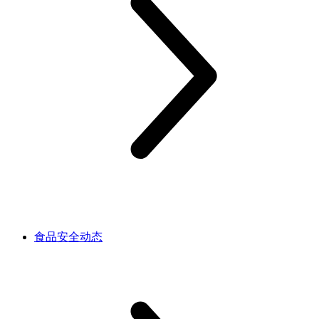
食品安全动态