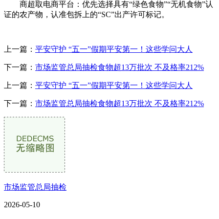
商超取电商平台：优先选择具有“绿色食物”“无机食物”认
证的农产物，认准包拆上的“SC”出产许可标记。
上一篇：
平安守护 “五一”假期平安第一！这些学问大人
下一篇：
市场监管总局抽检食物超13万批次 不及格率212%
上一篇：
平安守护 “五一”假期平安第一！这些学问大人
下一篇：
市场监管总局抽检食物超13万批次 不及格率212%
市场监管总局抽检
2026-05-10