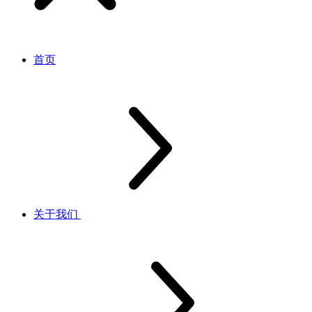
首页
关于我们