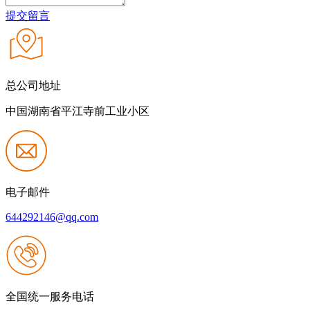
提交留言
总公司地址
中国湖南省平江寺前工业小区
电子邮件
644292146@qq.com
全国统一服务电话