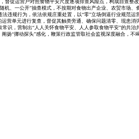
机制，督促运营户对照食物平安尺度逐项排查风险点，构成自查整
双随机、一公开”抽查模式，不按期对食物出产企业、农贸市场、
违法违规行为，依法依规庄重处置，以“零”立场倒逼行业规范运
的运营单元进行复查，督促其触类旁通、确保问题清零、现患消弭
取常识，营制出“人人关怀食物平安、人人参取食物平安”的共治
，阐扬“挪动探头”感化，鞭策行政监管取社会监视深度融合，不