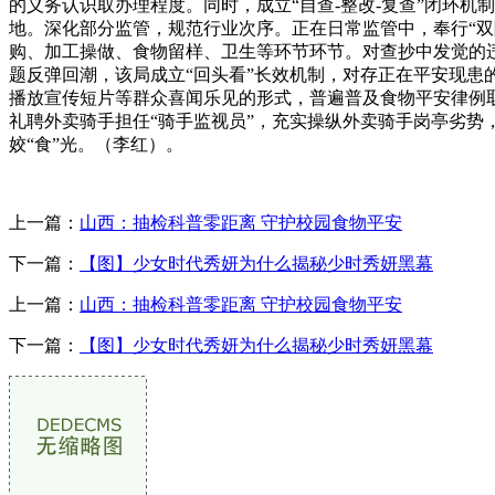
的义务认识取办理程度。同时，成立“自查-整改-复查”闭环
地。深化部分监管，规范行业次序。正在日常监管中，奉行“
购、加工操做、食物留样、卫生等环节环节。对查抄中发觉的
题反弹回潮，该局成立“回头看”长效机制，对存正在平安现患
播放宣传短片等群众喜闻乐见的形式，普遍普及食物平安律例
礼聘外卖骑手担任“骑手监视员”，充实操纵外卖骑手岗亭劣势
姣“食”光。（李红）。
上一篇：
山西：抽检科普零距离 守护校园食物平安
下一篇：
【图】少女时代秀妍为什么揭秘少时秀妍黑幕
上一篇：
山西：抽检科普零距离 守护校园食物平安
下一篇：
【图】少女时代秀妍为什么揭秘少时秀妍黑幕