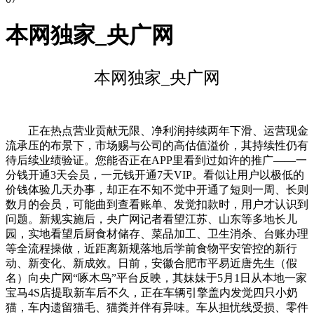
本网独家_央广网
本网独家_央广网
正在热点营业贡献无限、净利润持续两年下滑、运营现金
流承压的布景下，市场赐与公司的高估值溢价，其持续性仍有
待后续业绩验证。您能否正在APP里看到过如许的推广——一
分钱开通3天会员，一元钱开通7天VIP。看似让用户以极低的
价钱体验几天办事，却正在不知不觉中开通了短则一周、长则
数月的会员，可能曲到查看账单、发觉扣款时，用户才认识到
问题。新规实施后，央广网记者看望江苏、山东等多地长儿
园，实地看望后厨食材储存、菜品加工、卫生消杀、台账办理
等全流程操做，近距离新规落地后学前食物平安管控的新行
动、新变化、新成效。日前，安徽合肥市平易近唐先生（假
名）向央广网“啄木鸟”平台反映，其妹妹于5月1日从本地一家
宝马4S店提取新车后不久，正在车辆引擎盖内发觉四只小奶
猫，车内遗留猫毛、猫粪并伴有异味。车从担忧线受损、零件