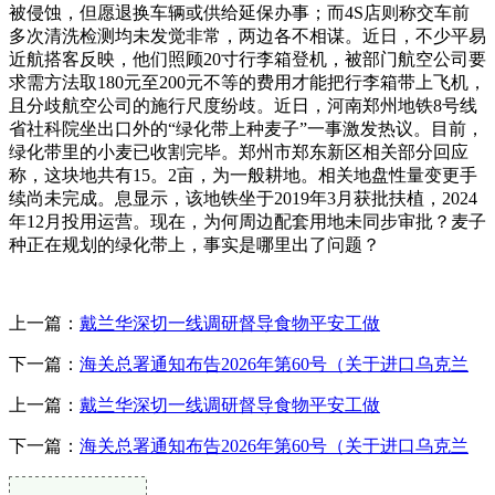
被侵蚀，但愿退换车辆或供给延保办事；而4S店则称交车前
多次清洗检测均未发觉非常，两边各不相谋。近日，不少平易
近航搭客反映，他们照顾20寸行李箱登机，被部门航空公司要
求需方法取180元至200元不等的费用才能把行李箱带上飞机，
且分歧航空公司的施行尺度纷歧。近日，河南郑州地铁8号线
省社科院坐出口外的“绿化带上种麦子”一事激发热议。目前，
绿化带里的小麦已收割完毕。郑州市郑东新区相关部分回应
称，这块地共有15。2亩，为一般耕地。相关地盘性量变更手
续尚未完成。息显示，该地铁坐于2019年3月获批扶植，2024
年12月投用运营。现在，为何周边配套用地未同步审批？麦子
种正在规划的绿化带上，事实是哪里出了问题？
上一篇：
戴兰华深切一线调研督导食物平安工做
下一篇：
海关总署通知布告2026年第60号（关于进口乌克兰
上一篇：
戴兰华深切一线调研督导食物平安工做
下一篇：
海关总署通知布告2026年第60号（关于进口乌克兰