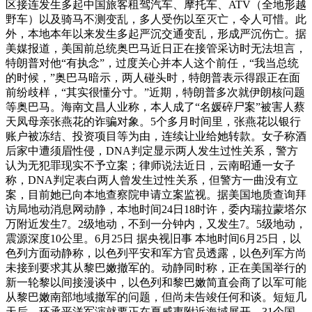
区接连发生多起中国旅客租驾汽车、摩托车、ATV（全地形越
野车）以及骑马不测变乱，多人受伤以至灭亡，令人可惜。此
外，本地本年以来发生多起严沉交通变乱，形成严沉伤亡。据
美媒报道，美国前总统奥巴马近日正在接管采访时无法坦言，
特朗普对他“有执念”，过度关心并本人这个前任，“我当总统
的时候，”奥巴马暗示，两人碰头时，特朗普表示得跟正在面
前纷歧样，“其实很懂分寸。”近期，特朗普多次就伊朗核问题
等奥巴马。海南文昌人业称，本人成了“名媛碎尸案”被害人蔡
天凤母亲张燕花的诈骗对象。5个多月时间里，张燕花以银行
账户被冻结、投资项目等为由，连续让业给她转款。女子称酒
后家中遭须眉性侵，DNA判定显示两人发生过性关系，警方
认为无犯罪现实不予立案；律师说法近日，云南昭通一女子
称，DNA判定表白两人曾发生过性关系，但警方一曲没有立
案，目前她已向本地查察院申请立案监视。据美国地质查询拜
访局地动消息网动静，本地时间24日18时许，委内瑞拉蒙塔尔
万附近发生7。2级地动，不到一分钟内，又发生7。5级地动，
震源深度10公里。6月25日 据央视旧事 本地时间6月25日，以
色列方面动静称，以色列平安和军方官员透露，以色列军方尚
未接到要求其从黎巴嫩撤军的。动静同时称，正在美国举行的
新一轮黎以间接漫谈中，以色列和黎巴嫩简直会商了以军可能
从黎巴嫩南部地域撤军的问题，但尚未告竣任何和谈。短短几
天后，环承平洋军演就要正在夏威夷附近海域展开。31个国