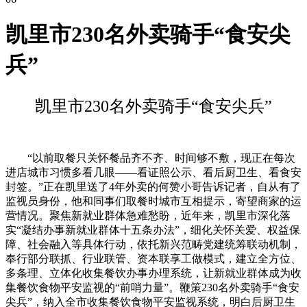
凯里市230名外卖骑手“食安尖
兵”
凯里市230名外卖骑手“食安尖兵”
“以前取餐只关怀餐品齐不齐、时间够不敷，现正在每次
进店城市习惯多看几眼——看证照公示、看后厨卫生、看食安
封签。”正在凯里送了4年外卖的何赞小哥告诉记者，自从有了
监视员身份，他和同事们取餐时城市互相提示，寄望商家的运
营情况。聚焦新就业群体急难愁盼，近年来，凯里市深化落
实“凝结办事新就业群体十五条办法”，细化关怀关爱、权益保
障、社会融入等具体行动，依托新兴范畴党建统筹联动机制，
奉行部分联抓、行业联管、资本联享工做模式，建立全方位、
多条理、立体化收集餐饮办事办理系统，让新就业群体成为收
集餐饮食物平安监视的“前哨力量”。鞭策230名外卖骑手“食安
尖兵”，纳入全市收集餐饮食物平安监视系统，明白后厨卫生