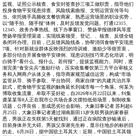
监视、证照公示核查、食安封签查抄三项工做职责，指导他们
投身食物平安现患排查、风险线索曲报、文明运营宣传等勾
当。依托骑手高频收支餐饮商家、熟悉运营场景的职业劣势，
以“随手拍、随手报”体例，及时反馈发觉问题。打通12315、
12345、政务办事热线、线下办事窗口、赞扬举报德律风等度
赞扬举报受理渠道，实现线索领受、登记、、核查、反馈全链
条闭环办理。目前，已反馈风险线条，协帮消弭食物平安现患
7项。针对新就业群体反映强烈的培训难、激励少等烦苦衷，
多部分结合开展食物平安律例、现患识别技巧常态化培训，明
白骑手“看什么、报什么、若何报”，提拔监视能力。同时，逐
渐完美“食安尖兵”激励行动，压实收集餐饮第三方平台审核义
务和入网商户从体义务，指导商家规范诚信运营，构成“市场
监管从导、骑手参取、平台协同、商家自律”的共建共治共享
款式，把食物平安监视的触角延长到城市每一个角落。何某为
博取收集流量、牟取不妥好处，自2026年6月22日以来，纠集
龚某某等8人正在我市公共场合多次摆拍低俗场景，制制收集
话题，公序良俗，形成恶劣社会影响。大象旧事记者 苏利超6
月25日，大象旧事记者通过湖南新田13岁失联男孩的家眷获
悉，男孩正在失联第5天被找到，通过正在病院查抄输液后，
目前身体并无大碍。男孩父亲谢先生称，显示往地步的标的目
的走。6月26日，据中国驻土耳其大：近期，中国驻土耳其领