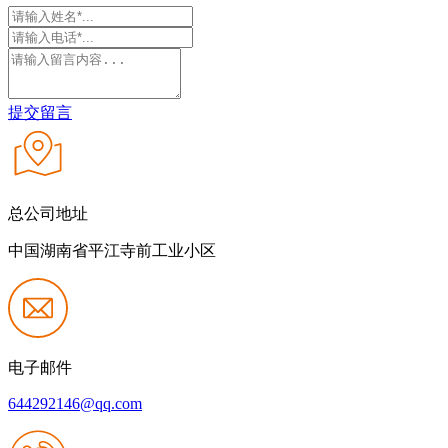
提交留言
总公司地址
中国湖南省平江寺前工业小区
电子邮件
644292146@qq.com