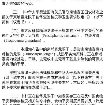
毒无害物质的污染。
（三）《中华人平易近国海关总署取柬埔寨王国农林渔业
部关于柬埔寨龙眼干输华查验检疫和卫生要求议定书》（以下
简称《议定书》）。
（二）柬方应确保输华龙眼干不得带有下列中方关心的检
疫性无害生物：大谷蠹（Prostephanus truncatus）、谷斑皮蠹
（Trogoderma granarium）。
（一）本通知布告中的柬埔寨龙眼干，是指由柬埔寨境内
种植的龙眼（Dimocarpus longan）成熟果实为原料，正在柬埔
寨境内经挑选、干燥、去壳或未去壳等工艺且未熟制的可供人
类食用的干果。
按照我法律王法公法律律例和中华人平易近国海关总署
（以下称中方）取柬埔寨王国农林渔业部（以下称柬方）关于
柬埔寨龙眼干输华查验检疫和卫生要求的，本日起，答应合适
以下要求的柬埔寨龙眼干进口。
（二）中朴直在输华龙眼干中如发觉存正在违反中国食物
平安和动物检疫相关法令律例、食物平安国度尺度以及《议定