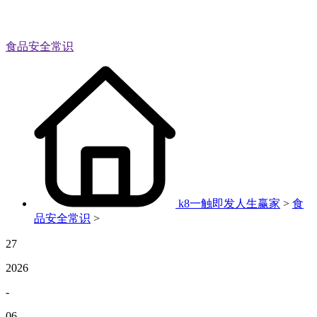
食品安全常识
k8一触即发人生赢家
>
食
品安全常识
>
27
2026
-
06