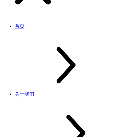
首页
关于我们