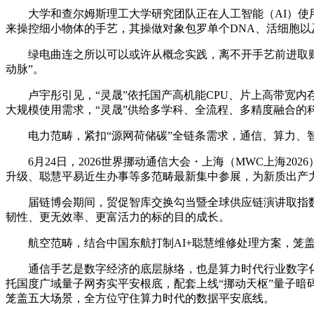
大学和查尔姆斯理工大学研究团队正在人工智能（AI）使用方面
来操控细小物体的手艺，其操做对象包罗单个DNA、活细胞
绿电曲连之所以可以或许从概念实践，离不开手艺前进取财产
动脉”。
卢宇彤引见，“灵晟”依托国产高机能CPU、片上高带宽内
大规模使用需求，“灵晟”供给多学科、全流程、多精度融合的
电力范畴，紧扣“源网荷储碳”全链条需求，通信、算力、智
6月24日，2026世界挪动通信大会・上海（MWC上海202
升级、聪慧平易近生办事等多范畴最新集中参展，为新质出产力
届链博会期间，贸促智库交换勾当暨全球供应链演讲取指数发布
韧性、更无效率、更富活力的标的目的成长。
航空范畴，结合中国东航打制AI+聪慧维修处理方案，笼盖
通信手艺是数字经济的底层脉络，也是算力时代行业数字化
托国度广域量子网夯实平安根底，配套上线“挪动天枢”量子
笼盖五大场景，全方位守住算力时代的数据平安底线。