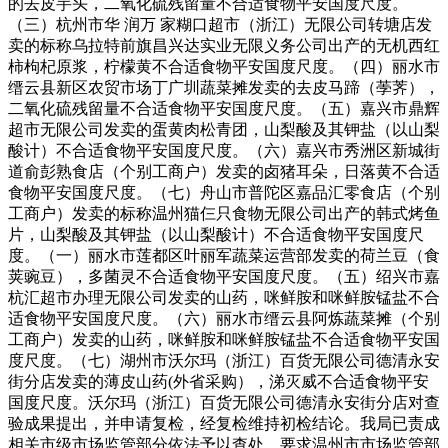
的去皮芋头，二氧化硫残留量不合适食物平安国度尺度。
（三）杭州市华 润万 家糊口超市（浙江）无限公司转塘店发
卖的标称乌拉特前旗昌兴达实业无限义务公司出产的无机西红
柿枸杞原浆，柠檬黄不合适食物平安国度尺度。（四）丽水市
缙云县新区农贸市场丁广圳蔬菜摊发卖的去皮马蹄（荸荠），
二氧化硫残留量不合适食物平安国度尺度。（五）嘉兴市鼎辉
超市无限公司发卖的蛋黄肉松青团，山梨酸及其钾盐（以山梨
酸计）不合适食物平安国度尺度。（六）嘉兴市秀洲区新城街
道俞彭熟食店（个别工商户）发卖的卤猪耳朵，日落黄不合适
食物平安国度尺度。（七）舟山市普陀区嘉品汇零食店（个别
工商户）发卖的标称温州猫仨只食物无限公司出产的韩式烤鱼
片，山梨酸及其钾盐（以山梨酸计）不合适食物平安国度尺
度。（一）丽水市莲都区叶丽军蔬菜运营部发卖的荷兰豆（食
荚豌豆），多菌灵不合适食物平安国度尺度。（五）绍兴市嘉
杭汇超市办理无限公司发卖的山药，咪鲜胺和咪鲜胺锰盐不合
适食物平安国度尺度。（六）丽水市缙云县阿炼蔬菜摊（个别
工商户）发卖的山药，咪鲜胺和咪鲜胺锰盐不合适食物平安国
度尺度。（七）湖州市沃尔玛（浙江）百货无限公司德清永安
街分店发卖的薄皮山药(外省采购），涕灭威不合适食物平安
国度尺度。沃尔玛（浙江）百货无限公司德清永安街分店对查
验成果提出，并申请复检，经复检维持初检结论。我局已责成
相关市级市场监管部分依法予以查处。要求温州市市场监管部