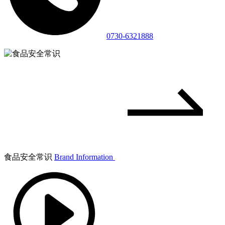
0730-6321888
食品安全常识
Brand Information