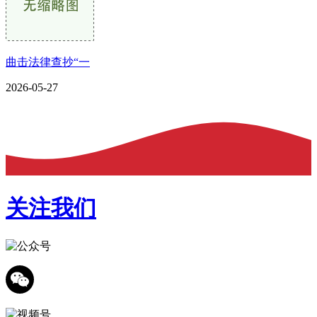
曲击法律查抄“一
2026-05-27
关注我们