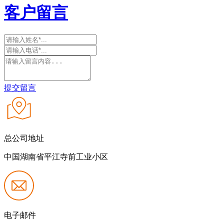
客户留言
提交留言
总公司地址
中国湖南省平江寺前工业小区
电子邮件