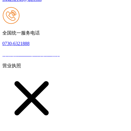
全国统一服务电话
0730-6321888
网站建设：k8一触即发人生赢家
|
网站地图
本网站支持IPV6
营业执照