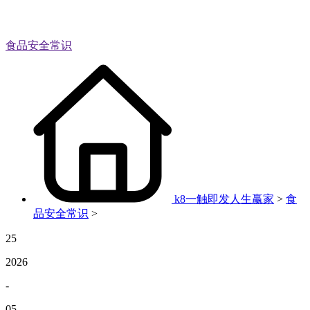
食品安全常识
k8一触即发人生赢家
>
食
品安全常识
>
25
2026
-
05