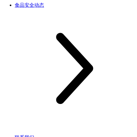
食品安全动态