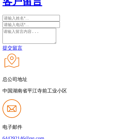
客户留言
提交留言
总公司地址
中国湖南省平江寺前工业小区
电子邮件
644292146@qq.com