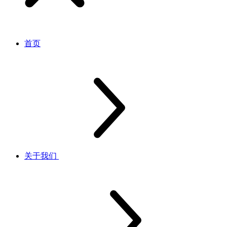
首页
关于我们