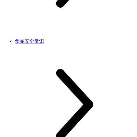
食品安全常识