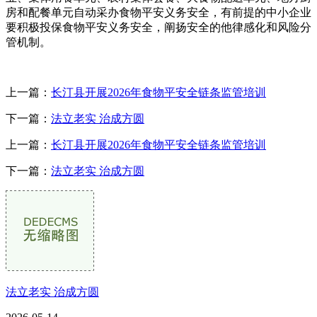
房和配餐单元自动采办食物平安义务安全，有前提的中小企业
要积极投保食物平安义务安全，阐扬安全的他律感化和风险分
管机制。
上一篇：
长汀县开展2026年食物平安全链条监管培训
下一篇：
法立老实 治成方圆
上一篇：
长汀县开展2026年食物平安全链条监管培训
下一篇：
法立老实 治成方圆
法立老实 治成方圆