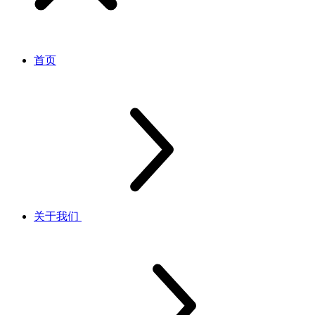
首页
关于我们