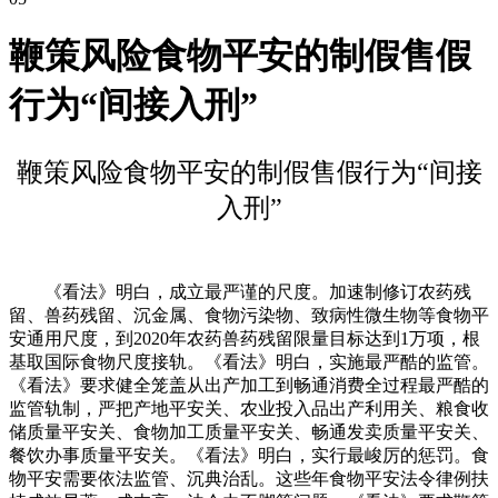
鞭策风险食物平安的制假售假
行为“间接入刑”
鞭策风险食物平安的制假售假行为“间接
入刑”
《看法》明白，成立最严谨的尺度。加速制修订农药残
留、兽药残留、沉金属、食物污染物、致病性微生物等食物平
安通用尺度，到2020年农药兽药残留限量目标达到1万项，根
基取国际食物尺度接轨。《看法》明白，实施最严酷的监管。
《看法》要求健全笼盖从出产加工到畅通消费全过程最严酷的
监管轨制，严把产地平安关、农业投入品出产利用关、粮食收
储质量平安关、食物加工质量平安关、畅通发卖质量平安关、
餐饮办事质量平安关。《看法》明白，实行最峻厉的惩罚。食
物平安需要依法监管、沉典治乱。这些年食物平安法令律例扶