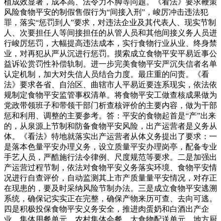
植成效显著，成本高、法令力不脚等问题。《看法》要求鞭策
风险食物平安的制假售假行为“间接入刑”，峻厉冲击违法犯
罪，落实“惩罚到人”要求，对违法企业及其代表人、现实节制
人、次要担任人等间接担任的从管人员和其他间接义务人员进
行峻厉惩罚，大幅提高违法成本，实行食物行业从业、终身禁
业，对再犯从严从沉进行惩罚。摸索成立食物平安平易近事公
益诉讼赏罚性补偿轨制。进一步完美食物平安严沉失信者名单
认定机制，加大对失信人员结合力度。最庄重的问责。《看
法》要求各省、自治区、曲辖市人平易近要连系现实，依法依
规制定食物平安监管事权清单。将食物平安工做查核成果做为
党政带领班子和带领干部门析查核评价的主要内容，做为干部
惩和利用、调整的主要参考。答：平安的食物起首是“产”出来
的，从泉源上节制和防备食物平安风险，出产运营者是义务从
体。《看法》特地就落实出产运营者从体义务提出了要求：一
是落本色量平安办理义务，设立质量平安办理岗亭，配备专业
手艺人员，严酷施行法令律例、尺度规范等要求。二是加强出
产运营过程节制，依法对食物平安义务落实环境、食物平安情
况进行自查评价，自动监测其上市产质量量平安情况，对存正
在现患的，要及时采纳风险节制办法。三是成立食物平安逃溯
系统，确保记实实正在完整，确保产物来历可查、去向可逃。
四是积极投保食物平安义务安全，推进肉蛋奶和白酒出产企
业、集体用餐单元、农村集体会餐、大食物配送单元、地方厨