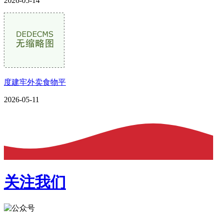
2026-05-14
度建牢外卖食物平
2026-05-11
关注我们