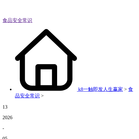
食品安全常识
k8一触即发人生赢家
>
食
品安全常识
>
13
2026
-
05