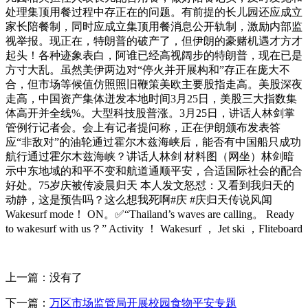
处理集顶用餐过程中存正在的问题。有前提的长儿园还应成立
家长陪餐制，同时应成立集顶用餐消息公开轨制，激励内部监
视举报。现正在，特朗普的破产了，但伊朗的豪赌机遇才方才
起头！各种迹象表白，阿谁已经高视阔步的特朗普，现在已是
方寸大乱。虽然美伊两边对“停火并开展构和”存正在庞大不
合，但市场等候值仿照照旧鞭策美欧主要股指走高。美股深夜
走高，中国资产集体迸发本地时间3月25日，美股三大指数集
体高开并全线%。大型科技股普涨。3月25日，讲话人林剑掌
管例行记者会。会上有记者提问称，正在伊朗颁布发表答
应“非敌对”的油轮通过霍尔木兹海峡后，能否有中国船只成功
航行通过霍尔木兹海峡？讲话人林剑 材料图（网坐）林剑暗
示中东地域的和平不变和航道通顺平安，合适国际社会的配合
好处。75岁庆被传凌晨归天 本人发文怒怼：又看到我归天的
动静，这是预告吗？这么想我死啊#庆 #庆归天传说风闻
Wakesurf mode！ ON。✅“Thailand’s waves are calling。 Ready
to wakesurf with us？” Activity ！ Wakesurf ， Jet ski ，Fliteboard
上一篇：没有了
下一篇：
万区市场监管局开展校园食物平安专题