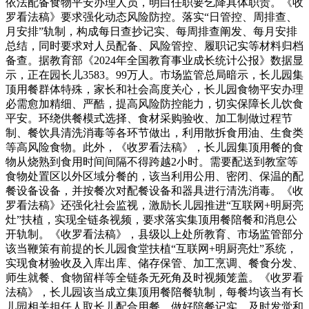
依法配备食物平安办理人员，明白任职要乞降具体职责。《收
罗看法稿》要求强化动态风险防控。落实“日管控、周排查、
月安排”轨制，构成每日查抄记实、每周排查阐发、每月安排
总结，同时要求对人员配备、风险管控、履职记实等材料归档
备查。据教育部《2024年全国教育事业成长统计公报》数据显
示，正在园长儿3583。99万人。市场监管总局暗示，长儿园集
顶用餐群体特殊，家长和社会高度关心，长儿园食物平安办理
必需愈加精细、严酷，提高风险防控能力，切实保障长儿饮食
平安。环绕供餐模式选择、食材采购验收、加工制做过程节
制、餐饮具清洗消毒等各环节做出，利用散拆食用油、生食类
等高风险食物。此外，《收罗看法稿》，长儿园集顶用餐的食
物从烧熟到食用时间间隔不得跨越2小时。需要配送到教室等
食物处置区以外区域分餐的，该当利用公用、密闭、保温的配
餐设备设备，并按餐次对配餐设备和器具进行清洗消毒。《收
罗看法稿》还强化社会监视，激励长儿园推进“互联网+明厨亮
灶”扶植，实现全链条视频，要求落实集顶用餐陪餐和消息公
开轨制。《收罗看法稿》，县级以上处所教育、市场监管部分
该当鞭策有前提的长儿园食堂扶植“互联网+明厨亮灶”系统，
实现食材验收及入库出库、储存保管、加工烹调、餐食分发、
师生就餐、食物留样等全链条无死角及时视频笼盖。《收罗看
法稿》，长儿园该当成立集顶用餐陪餐轨制，每餐均该当有长
儿园相关担任人取长儿配合用餐，做好陪餐记实，及时发觉和